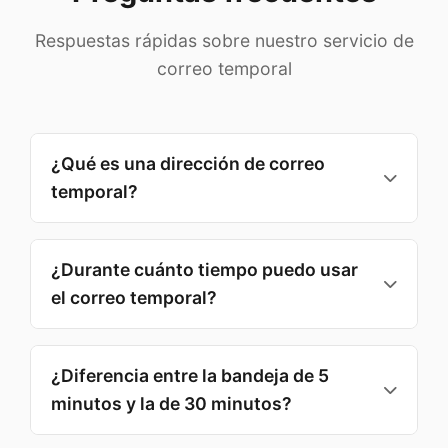
Respuestas rápidas sobre nuestro servicio de
correo temporal
¿Qué es una dirección de correo
temporal?
Un correo temporal es una cuenta desechable
con la que puede recibir correos sin revelar su
¿Durante cuánto tiempo puedo usar
dirección personal. Ideal para registros,
el correo temporal?
verificaciones y comunicaciones de corta
duración.
Puede elegir 5, 10, 15, 20 o 30 minutos, además
de 1 hora. El valor por defecto es 10 minutos:
¿Diferencia entre la bandeja de 5
suficiente para correos de verificación
minutos y la de 30 minutos?
manteniendo la privacidad.
5 minutos son perfectos para verificaciones