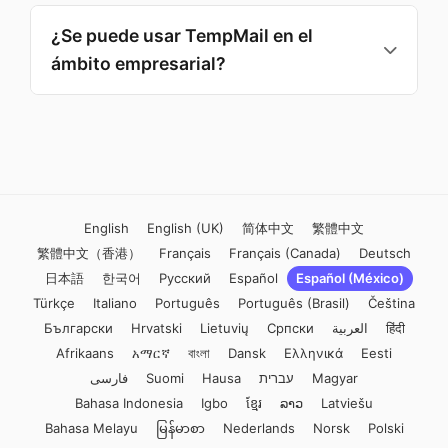
seguridad. Como las bandejas temporales
¿Se puede usar TempMail en el
expiran automáticamente, no sirven para
ámbito empresarial?
campañas de spam sostenidas. Además
usamos protocolos de seguridad avanzados.
Sí. TempMail es útil para pruebas, desarrollo y
para proteger su dirección corporativa principal
de registros innecesarios.
English
English (UK)
简体中文
繁體中文
繁體中文（香港）
Français
Français (Canada)
Deutsch
日本語
한국어
Русский
Español
Español (México)
Türkçe
Italiano
Português
Português (Brasil)
Čeština
Български
Hrvatski
Lietuvių
Српски
العربية
हिंदी
Afrikaans
አማርኛ
বাংলা
Dansk
Ελληνικά
Eesti
فارسی
Suomi
Hausa
עברית
Magyar
Bahasa Indonesia
Igbo
ខ្មែរ
ລາວ
Latviešu
Bahasa Melayu
မြန်မာစာ
Nederlands
Norsk
Polski