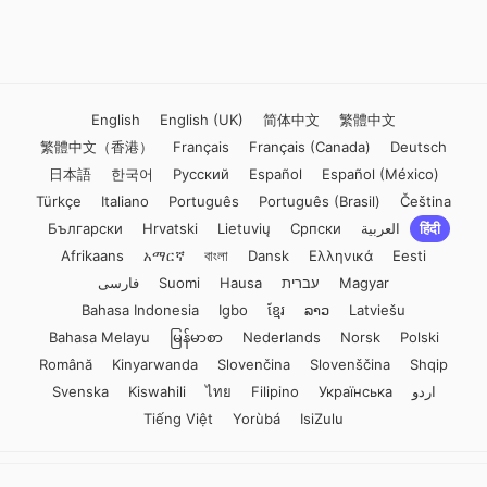
व्यावसायिक पता को अनावश्यक साइन‑अप से बचाने के लिए उपयोगी
है।
English
English (UK)
简体中文
繁體中文
繁體中文（香港）
Français
Français (Canada)
Deutsch
日本語
한국어
Русский
Español
Español (México)
Türkçe
Italiano
Português
Português (Brasil)
Čeština
Български
Hrvatski
Lietuvių
Српски
العربية
हिंदी
Afrikaans
አማርኛ
বাংলা
Dansk
Ελληνικά
Eesti
فارسی
Suomi
Hausa
עברית
Magyar
Bahasa Indonesia
Igbo
ខ្មែរ
ລາວ
Latviešu
Bahasa Melayu
မြန်မာစာ
Nederlands
Norsk
Polski
Română
Kinyarwanda
Slovenčina
Slovenščina
Shqip
Svenska
Kiswahili
ไทย
Filipino
Українська
اردو
Tiếng Việt
Yorùbá
IsiZulu