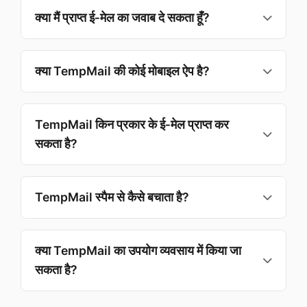
वाले ई‑मेल संसाधित करती है।
क्या मैं प्राप्त ई‑मेल का जवाब दे सकता हूँ?
वर्तमान में सेवा केवल प्राप्ति का समर्थन करती है; अस्थायी पते से
जवाब देना संभव नहीं। इससे स्पैम रोकने और गुमनामी बनाए रखने
क्या TempMail की कोई मोबाइल ऐप है?
में मदद मिलती है।
हमारा वेब‑सेवा पूरी तरह उत्तरदायी है और मोबाइल पर शानदार काम
करती है। अपने फ़ोन या टैबलेट के ब्राउज़र का उपयोग करें — ऐप
TempMail किन प्रकार के ई‑मेल प्राप्त कर
की ज़रूरत नहीं।
सकता है?
आप सत्यापन ई‑मेल, न्यूज़लेटर, प्रोमो और पंजीकरण पुष्टि प्राप्त
कर सकते हैं। सुरक्षा हेतु हम स्पैम और हानिकारक सामग्री फ़िल्टर
TempMail स्पैम से कैसे बचाता है?
करते हैं।
हम अंतर्निहित फ़िल्टर और सुरक्षा तंत्र लागू करते हैं। अस्थायी बॉक्स
स्वतः समाप्त होते हैं, इसलिए दीर्घकालिक स्पैम के लिए अनुपयुक्त हैं।
क्या TempMail का उपयोग व्यवसाय में किया जा
अतिरिक्त रूप से उन्नत सुरक्षा प्रोटोकॉल प्रयोग किए जाते हैं।
सकता है?
हाँ। TempMail परीक्षण, विकास और आपकी प्राथमिक