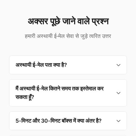
अक्सर पूछे जाने वाले प्रश्न
हमारी अस्थायी ई‑मेल सेवा से जुड़े त्वरित उत्तर
अस्थायी ई‑मेल पता क्या है?
अस्थायी ई‑मेल एक डिस्पोजेबल खाते जैसा है जिसके ज़रिए आप
अपनी निजी पता बताए बिना ई‑मेल प्राप्त कर सकते हैं। यह
मैं अस्थायी ई‑मेल कितने समय तक इस्तेमाल कर
पंजीकरण, सत्यापन और अल्पकालिक संवाद के लिए उपयुक्त है।
सकता हूँ?
आप 5, 10, 15, 20 या 30 मिनट तथा 1 घंटे में से चुन सकते हैं।
डिफ़ॉल्ट 10 मिनट है — सत्यापन ई‑मेल के लिए पर्याप्त और
5‑मिनट और 30‑मिनट बॉक्स में क्या अंतर है?
गोपनीयता बनाए रखता है।
5 मिनट त्वरित सत्यापन और तत्काल पंजीकरण के लिए बेहतर है;