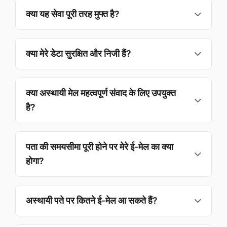
30 मिनट जटिल प्रक्रियाओं या कई ई‑मेल की अपेक्षा होने पर
क्या यह सेवा पूरी तरह मुफ्त है?
अधिक समय देता है।
हाँ! हमारी सेवा पूरी तरह मुफ़्त है। कोई पंजीकरण नहीं, कोई छुपा
शुल्क नहीं, और सक्रिय समय में प्राप्त ई‑मेल पर कोई सीमा नहीं।
क्या मेरे डेटा सुरक्षित और निजी हैं?
बिल्कुल। हम कोई निजी डेटा संग्रहीत नहीं करते; समय पूरा होने पर
सभी ई‑मेल स्वतः हट जाते हैं। यह सेवा Cloudflare की सुरक्षा
क्या अस्थायी मेल महत्वपूर्ण संवाद के लिए उपयुक्त
संरचना द्वारा समर्थित है।
है?
अस्थायी मेल त्वरित पंजीकरण और सत्यापन के लिए उपयुक्त है।
महत्वपूर्ण मामलों के लिए अपनी मुख्य पता का उपयोग करने की सलाह
पता की समयसीमा पूरी होने पर मेरे ई‑मेल का क्या
है।
होगा?
समयसीमा के बाद उस मेलबॉक्स से जुड़े सभी ई‑मेल स्वतः हट जाते
हैं।
अस्थायी पते पर कितने ई‑मेल आ सकते हैं?
वैधता अवधि में कोई सख्त सीमा नहीं। हमारी सेवा एक साथ कई आने