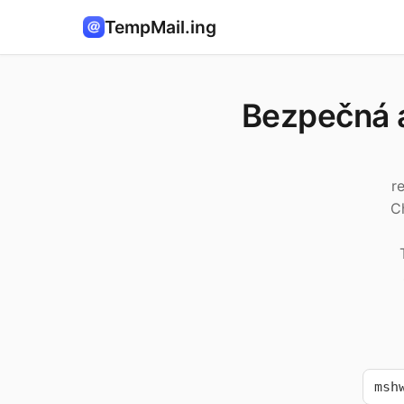
TempMail.ing
Bezpečná 
r
C