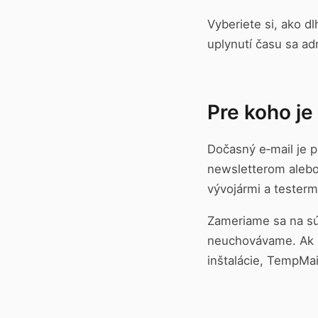
Vyberiete si, ako d
uplynutí času sa ad
Pre koho je
Dočasný e‑mail je p
newsletterom alebo
vývojármi a testerm
Zameriame sa na sú
neuchovávame. Ak p
inštalácie, TempMail