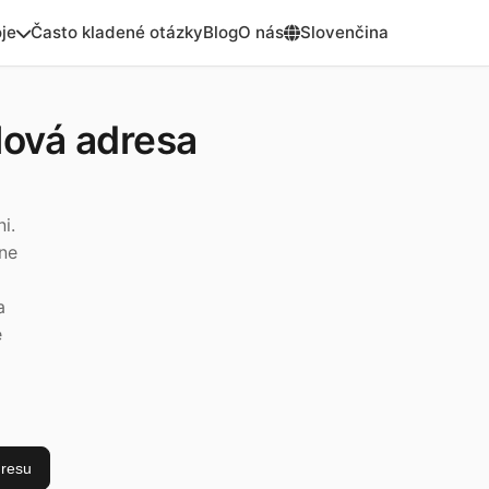
je
Často kladené otázky
Blog
O nás
Slovenčina
ová adresa
i.
ne
a
e
dresu