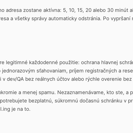
lho adresa zostane aktívna: 5, 10, 15, 20 alebo 30 minút 
resa a všetky správy automaticky odstránia. Po vypršaní
re legitimné každodenné použitie: ochrana hlavnej schrán
 jednorazovým sťahovaniam, príjem registračných a rese
i v dev/QA bez reálnych účtov alebo rýchle overenie bez t
kromie a menej spamu. Nezaznamenávame, kto ste, a po
otrebujete bezplatnú, súkromnú dočasnú schránku v pre
.ing je na to.