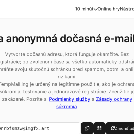
10 minút
Online hry
Nástro
a anonymná dočasná e‑mail
Vytvorte dočasnú adresu, ktorá funguje okamžite. Bez
egistrácie; po zvolenom čase sa všetko automaticky odstrán
hráňte svoju skutočnú schránku pred spamom, botmi a onli
rizikami.
TempMail.ing je určený na legitímne použitie, ako je ochran
súkromia, testovanie a jednorazové registrácie. Zneužitie j
zakázané. Pozrite si
Podmienky služby
a
Zásady ochrany
súkromia
.
Zmeniť a