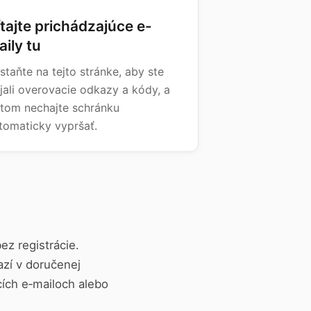
ítajte prichádzajúce e-
aily tu
staňte na tejto stránke, aby ste
ijali overovacie odkazy a kódy, a
tom nechajte schránku
tomaticky vypršať.
z registrácie.
azí v doručenej
cích e‑mailoch alebo