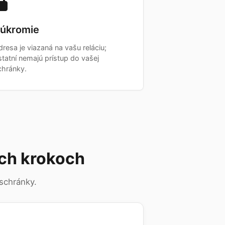
úkromie
dresa je viazaná na vašu reláciu;
statní nemajú prístup do vašej
chránky.
ch krokoch
 schránky.
3