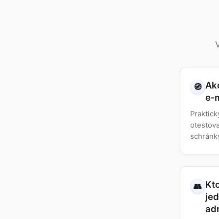
Ak
🧭
e‑
Praktick
otestov
schránk
Kt
👥
je
ad