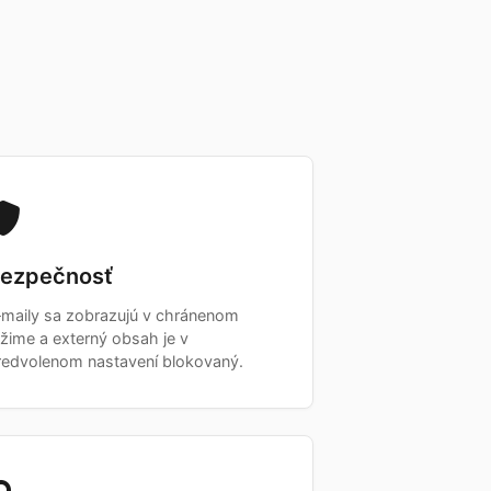
ezpečnosť
‑maily sa zobrazujú v chránenom
ežime a externý obsah je v
redvolenom nastavení blokovaný.