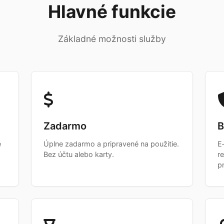
Hlavné funkcie
Základné možnosti služby
Zadarmo
B
e
Úplne zadarmo a pripravené na použitie.
E
Bez účtu alebo karty.
r
p