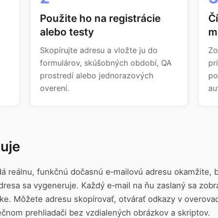
Použite ho na registrácie
Č
alebo testy
m
Skopírujte adresu a vložte ju do
Zo
z
formulárov, skúšobných období, QA
pr
prostredí alebo jednorazových
po
overení.
au
uje
á reálnu, funkčnú dočasnú e‑mailovú adresu okamžite, be
dresa sa vygeneruje. Každý e‑mail na ňu zaslaný sa zobr
nke. Môžete adresu skopírovať, otvárať odkazy v overova
ečnom prehliadači bez vzdialených obrázkov a skriptov.