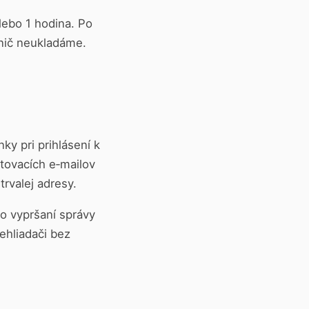
alebo 1 hodina. Po
 nič neukladáme.
ky pri prihlásení k
tovacích e‑mailov
rvalej adresy.
 vypršaní správy
hliadači bez