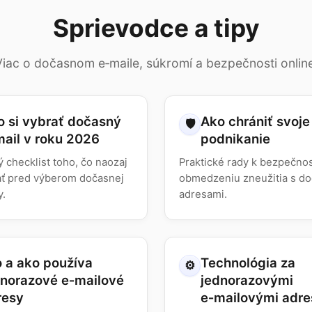
Sprievodce a tipy
Viac o dočasnom e‑maile, súkromí a bezpečnosti online
o si vybrať dočasný
Ako chrániť svoje
🛡️
mail v roku 2026
podnikanie
ý checklist toho, čo naozaj
Praktické rady k bezpečnos
ať pred výberom dočasnej
obmedzeniu zneužitia s d
y.
adresami.
o a ako používa
Technológia za
⚙️
dnorazové e‑mailové
jednorazovými
resy
e‑mailovými adr