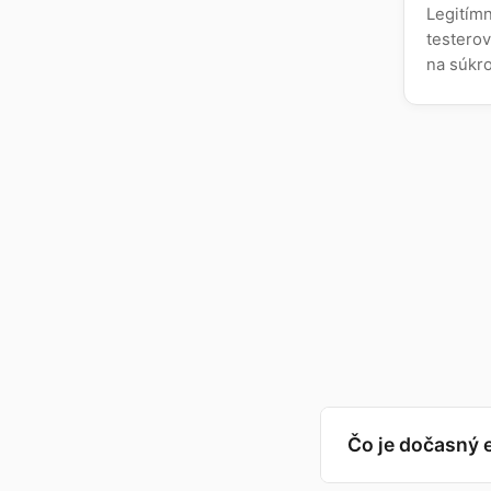
Legitímn
testerov
na súkr
Čo je dočasný 