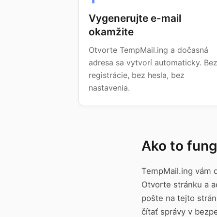
Vygenerujte e-mail
okamžite
Otvorte TempMail.ing a dočasná
adresa sa vytvorí automaticky. Be
registrácie, bez hesla, bez
nastavenia.
Ako to fung
TempMail.ing vám d
Otvorte stránku a a
pošte na tejto strá
čítať správy v bezp