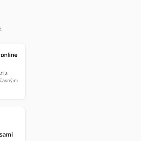
.
 online
ti a
očasnými
esami