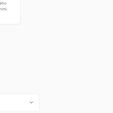
ného
nimi.