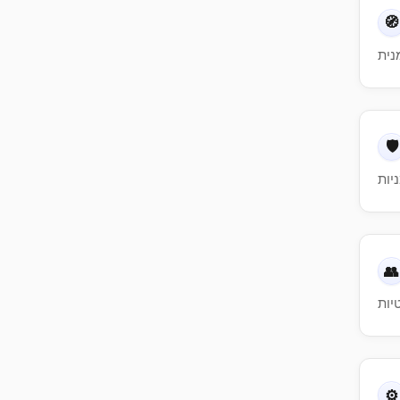
🧭
🛡️
👥
⚙️