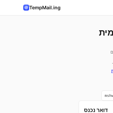
TempMail.ing
מית
ם
ות
ת
דואר נכנס