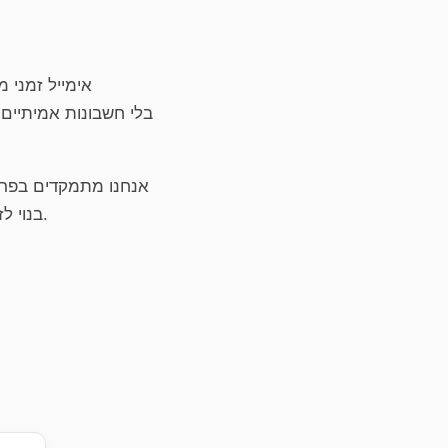
אימייל זמני 
אנחנו מתמקדים בפרט
אם אתם צריכים תיבת זמנית חינמית ופרטית בדפדפן בלי התקנה — TempMail.ing בנוי לזה.