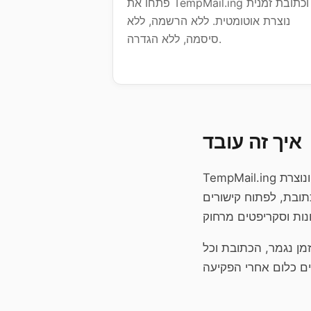
פתחו את TempMail.ing וכתובת זמנית
נוצרת אוטומטית. ללא הרשמה, ללא
סיסמה, ללא הגדרה.
איך זה עובד
TempMail.ing נותן לכם כתובת אימייל אמיתית ועובדת מיידית, בלי הרשמה. פותחים את האתר ונוצרת
ובת, לפתוח קישורים
 20 או 30 דקות או שעה. כשהזמן נגמר, הכתובת וכל