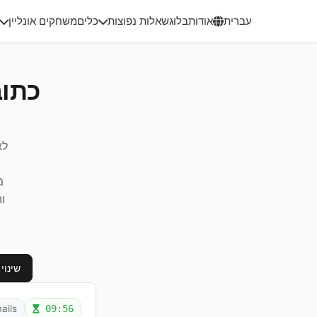
עברית
אודות
בלוג
שאלות נפוצות
כלים
משחקים אונליין
כתוב
לא
ו
שינוי
ails
09:56