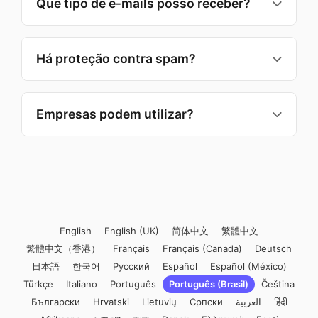
Que tipo de e‑mails posso receber?
navegador do seu smartphone ou tablet.
Nenhum app é necessário.
E‑mails de texto e HTML, notificações com
códigos e URLs, entre outros. Recursos
Há proteção contra spam?
externos potencialmente perigosos são
bloqueados por padrão.
Aplicamos filtros e mecanismos de segurança
integrados. As caixas temporárias expiram
Empresas podem utilizar?
automaticamente, o que desestimula uso para
spam prolongado. Utilizamos protocolos de
É útil para testes internos, demos, QA e
segurança adicionais.
validações. Não recomendamos para produção
ou recebimento de dados sigilosos. Considere
configurações dedicadas se necessário.
English
English (UK)
简体中文
繁體中文
繁體中文（香港）
Français
Français (Canada)
Deutsch
日本語
한국어
Русский
Español
Español (México)
Türkçe
Italiano
Português
Português (Brasil)
Čeština
Български
Hrvatski
Lietuvių
Српски
العربية
हिंदी